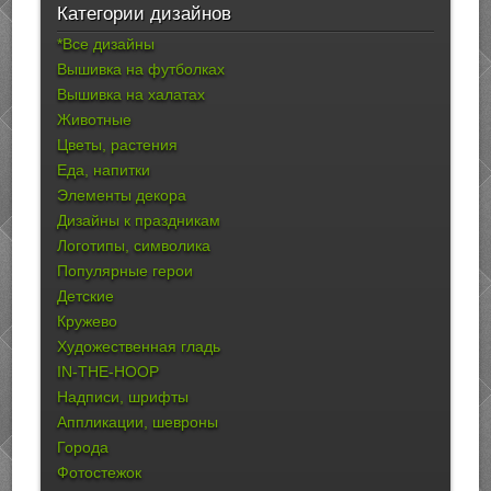
Категории дизайнов
*Все дизайны
Вышивка на футболках
Вышивка на халатах
Животные
Цветы, растения
Еда, напитки
Элементы декора
Дизайны к праздникам
Логотипы, символика
Популярные герои
Детские
Кружево
Художественная гладь
IN-THE-HOOP
Надписи, шрифты
Аппликации, шевроны
Города
Фотостежок