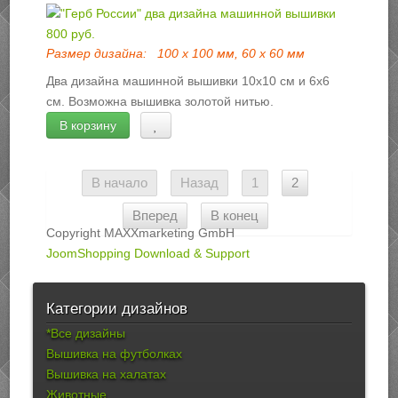
800 руб.
Размер дизайна:
100 х 100 мм, 60 х 60 мм
Два дизайна машинной вышивки 10х10 см и 6х6
см. Возможна вышивка золотой нитью.
В корзину
В начало
Назад
1
2
Вперед
В конец
Copyright MAXXmarketing GmbH
JoomShopping Download & Support
Категории дизайнов
*Все дизайны
Вышивка на футболках
Вышивка на халатах
Животные