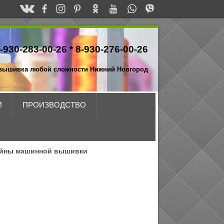
-930-283-00-26 *
8-930-276-00-26
вышивка любой сложности Нижний Новгород
И
ПРОИЗВОДСТВО
йны машинной вышивки