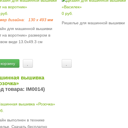
 руб.
0 руб.
мер дизайна:
130 х 493 мм
Ришелье для машинной вышивки
айн для машинной вышивки
т на воротник» размером в
овом виде 13.0х49.3 см
 корзину
шинная вышивка
озочка»
од товара:
IM0014
)
б.
айн выполнен в технике
елье. Скачать бесплатно