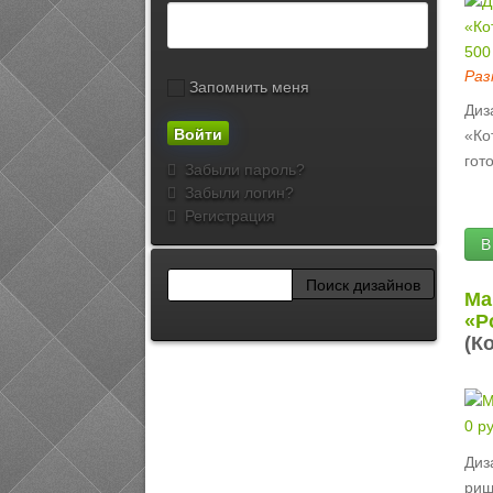
500
Раз
Запомнить меня
Диз
«Ко
гот
Забыли пароль?
Забыли логин?
Регистрация
В
Ма
«Р
(К
0 ру
Диз
риш