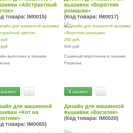
шивки «Абстрактный
вышивки «Воротник
еток»
ромашки»
од товара:
IM0015
)
(Код товара:
IM0017
)
 руб.
250 руб.
 руб.
500 руб.
айн выполнен в технике
Съемный воротничок в технике
елье
Ришелье.
 корзину
В корзину
зайн для машинной
Дизайн для машинной
шивки «Кот на
вышивки «Василек»
ротник»
(Код товара:
IM0020
)
од товара:
IM0065
)