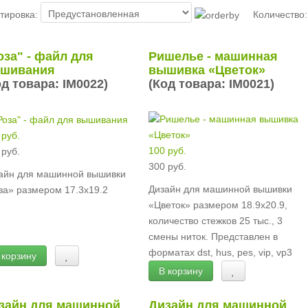
тировка:
Количество
оза" - файл для
Ришелье - машинная
шивания
вышивка «Цветок»
од товара:
IM0022
)
(Код товара:
IM0021
)
 руб.
100 руб.
 руб.
300 руб.
айн для машинной вышивки
Дизайн для машинной вышивки
за» размером 17.3х19.2
«Цветок» размером 18.9х20.9,
количество стежков 25 тыс., 3
смены ниток. Представлен в
форматах dst, hus, pes, vip, vp3
 корзину
В корзину
зайн для машинной
Дизайн для машинной