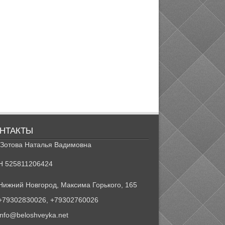
НТАКТЫ
Зотова Наталья Вадимовна
Н 525811206424
Нижний Новгород, Максима Горького, 165
+79302830026, +79302760026
info@beloshveyka.net