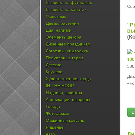
Вышивка на футболках
Сор
Вышивка на халатах
Животные
Цветы, растения
"Р
Еда, напитки
вы
(К
Элементы декора
Дизайны к праздникам
Логотипы, символика
Популярные герои
100
Детские
300
Кружево
Диз
Художественная гладь
«Ро
IN-THE-HOOP
Надписи, шрифты
Аппликации, шевроны
Города
В
Фотостежок
Машинный крестик
Ришелье
Ди
Авто