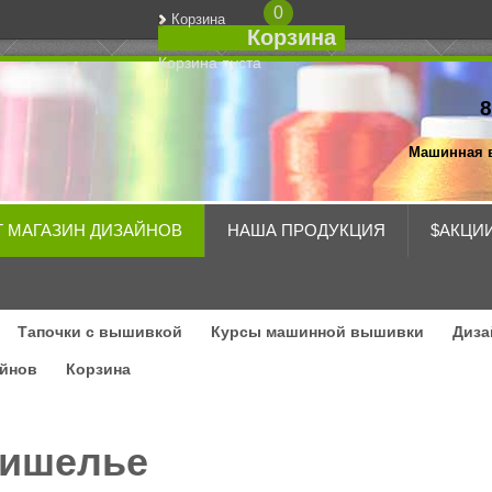
0
Корзина
Корзина
Корзина пуста
8
Машинная 
Т МАГАЗИН ДИЗАЙНОВ
НАША ПРОДУКЦИЯ
$АКЦИ
Тапочки с вышивкой
Курсы машинной вышивки
Диза
айнов
Корзина
ишелье