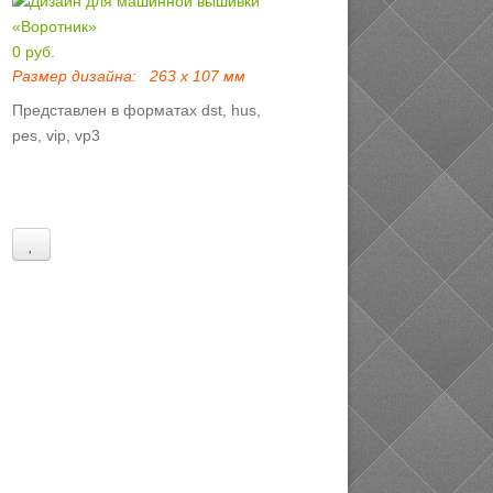
0 руб.
Размер дизайна:
263 х 107 мм
Представлен в форматах dst, hus,
pes, vip, vp3