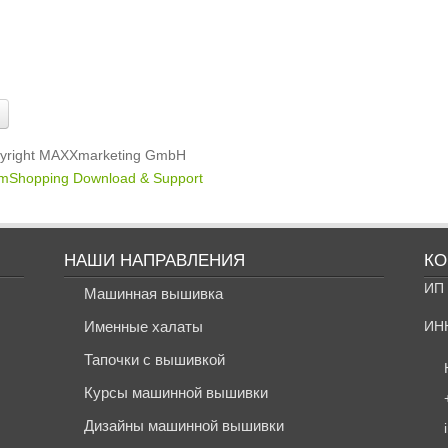
yright MAXXmarketing GmbH
mShopping Download & Support
НАШИ НАПРАВЛЕНИЯ
КО
ИП 
Машинная вышивка
Именные халаты
ИН
Тапочки с вышивкой
Курсы машинной вышивки
Дизайны машинной вышивки