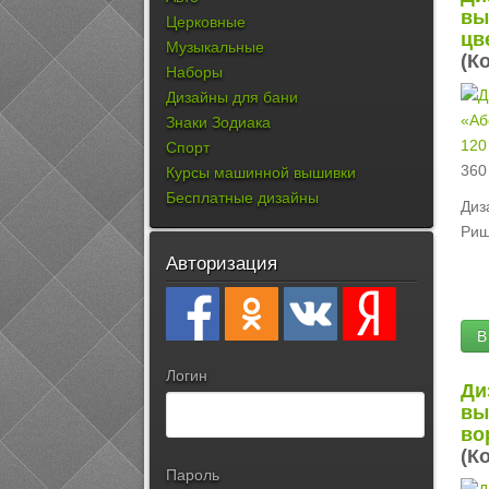
вы
Церковные
цв
Музыкальные
(К
Наборы
Дизайны для бани
Знаки Зодиака
120
Спорт
360
Курсы машинной вышивки
Бесплатные дизайны
Диз
Риш
Авторизация
В
Логин
Ди
вы
во
(К
Пароль