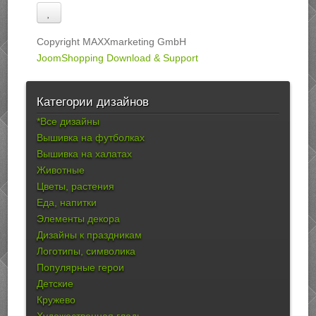
Copyright MAXXmarketing GmbH
JoomShopping Download & Support
Категории дизайнов
*Все дизайны
Вышивка на футболках
Вышивка на халатах
Животные
Цветы, растения
Еда, напитки
Элементы декора
Дизайны к праздникам
Логотипы, символика
Популярные герои
Детские
Кружево
Художественная гладь