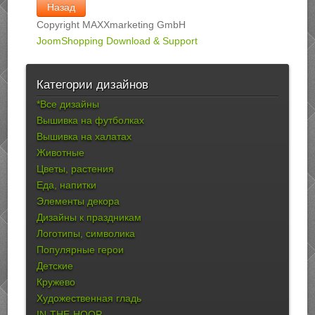
Copyright MAXXmarketing GmbH
JoomShopping Download & Support
Категории дизайнов
*Все дизайны
Вышивка на футболках
Вышивка на халатах
Животные
Цветы, растения
Еда, напитки
Элементы декора
Дизайны к праздникам
Логотипы, символика
Популярные герои
Детские
Кружево
Художественная гладь
IN-THE-HOOP