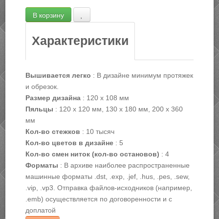
Характеристики
Вышивается легко
:
В дизайне минимум протяжек
и обрезок.
Размер дизайна
:
120 х 108 мм
Пяльцы
:
120 х 120 мм, 130 х 180 мм, 200 х 360
мм
Кол-во стежков
:
10 тысяч
Кол-во цветов в дизайне
:
5
Кол-во смен ниток (кол-во остановов)
:
4
Форматы
:
В архиве наиболее распространенные
машинные форматы .dst, .exp, .jef, .hus, .pes, .sew,
.vip, .vp3. Отправка файлов-исходников (например,
.emb) осуществляется по договоренности и с
доплатой