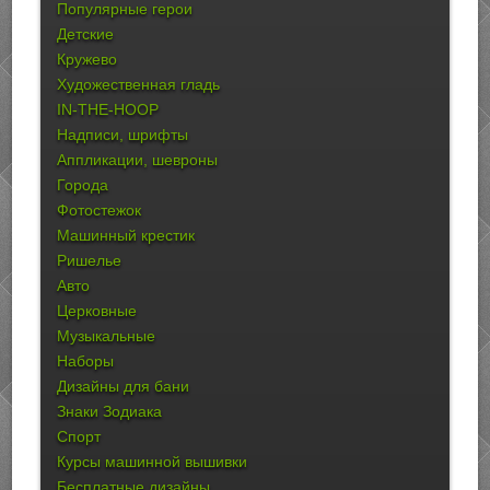
Популярные герои
Детские
Кружево
Художественная гладь
IN-THE-HOOP
Надписи, шрифты
Аппликации, шевроны
Города
Фотостежок
Машинный крестик
Ришелье
Авто
Церковные
Музыкальные
Наборы
Дизайны для бани
Знаки Зодиака
Спорт
Курсы машинной вышивки
Бесплатные дизайны