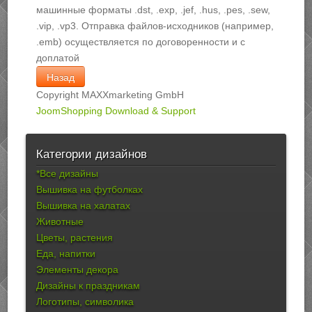
машинные форматы .dst, .exp, .jef, .hus, .pes, .sew,
.vip, .vp3. Отправка файлов-исходников (например,
.emb) осуществляется по договоренности и с
доплатой
Copyright MAXXmarketing GmbH
JoomShopping Download & Support
Категории дизайнов
*Все дизайны
Вышивка на футболках
Вышивка на халатах
Животные
Цветы, растения
Еда, напитки
Элементы декора
Дизайны к праздникам
Логотипы, символика