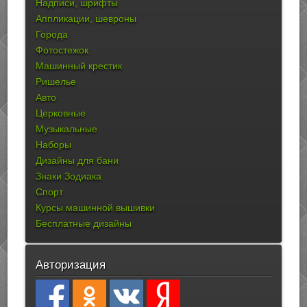
Надписи, шрифты
Аппликации, шевроны
Города
Фотостежок
Машинный крестик
Ришелье
Авто
Церковные
Музыкальные
Наборы
Дизайны для бани
Знаки Зодиака
Спорт
Курсы машинной вышивки
Бесплатные дизайны
Авторизация