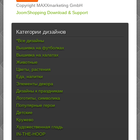
Copyright MAXXmarketing GmbH
JoomShopping Download & Support
Категории дизайнов
*Все дизайны
Вышивка на футболках
Вышивка на халатах
Животные
Цветы, растения
Еда, напитки
Элементы декора
Дизайны к праздникам
Логотипы, символика
Популярные герои
Детские
Кружево
Художественная гладь
IN-THE-HOOP