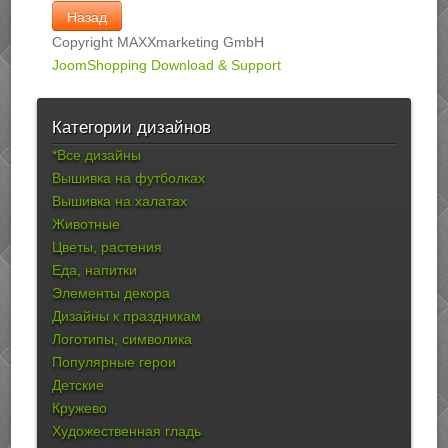
Copyright MAXXmarketing GmbH
JoomShopping Download & Support
Категории дизайнов
*Все дизайны
Вышивка на футболках
Вышивка на халатах
Животные
Цветы, растения
Еда, напитки
Элементы декора
Дизайны к праздникам
Логотипы, символика
Популярные герои
Детские
Кружево
Художественная гладь