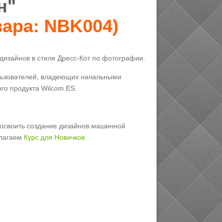
н"
вара:
NBK004
)
дизайнов в стиле Дресс-Кот по фотографии.
льзователей, владеющих начальными
го продукта Wilcom ES.
ы освоить создание дизайнов машинной
длагаем
Курс для Новичков