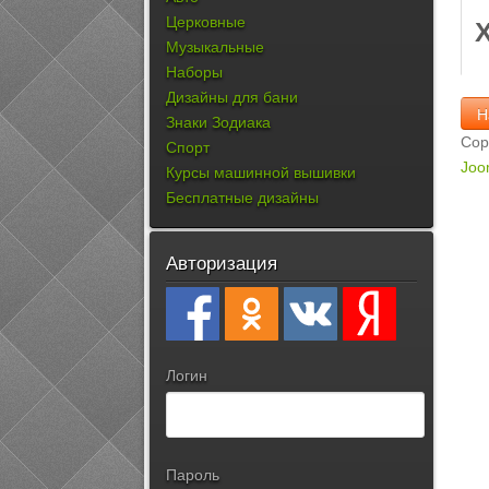
Церковные
Музыкальные
Наборы
Дизайны для бани
Знаки Зодиака
Cop
Спорт
Joo
Курсы машинной вышивки
Бесплатные дизайны
Авторизация
Логин
Пароль