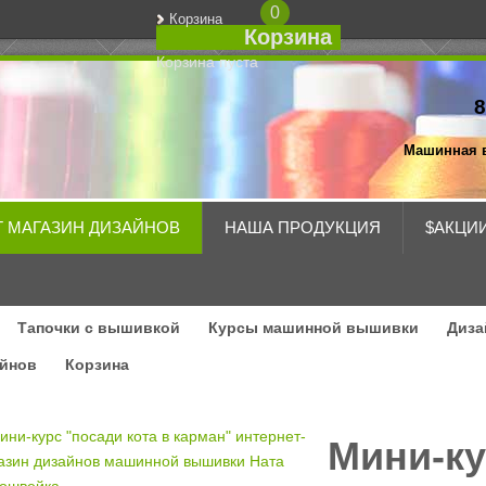
0
Корзина
Корзина
Корзина пуста
8
Машинная 
Т МАГАЗИН ДИЗАЙНОВ
НАША ПРОДУКЦИЯ
$АКЦИ
Тапочки с вышивкой
Курсы машинной вышивки
Диза
айнов
Корзина
Мини-ку