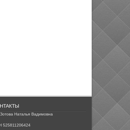
НТАКТЫ
Зотова Наталья Вадимовна
Н 525811206424