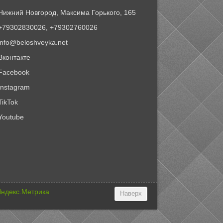
Нижний Новгород, Максима Горького, 165
+79302830026, +79302760026
info@beloshveyka.net
Вконтакте
Facebook
Instagram
TikTok
Youtube
Наверх