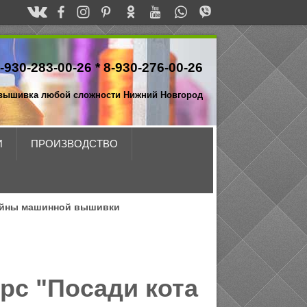
-930-283-00-26 *
8-930-276-00-26
вышивка любой сложности Нижний Новгород
И
ПРОИЗВОДСТВО
йны машинной вышивки
рс "Посади кота