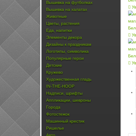
Вышивка на футболках
Ув
Вышивка на халатах
Животные
Цветы, растения
Еда, напитки
Ув
Элементы декора
Дизайны к праздникам
Логотипы, символика
Популярные герои
Ув
Детские
Кружево
Художественная гладь
IN-THE-HOOP
Надписи, шрифты
Аппликации, шевроны
Города
Фотостежок
Машинный крестик
Ришелье
Авто