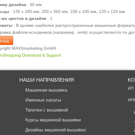
мер дизайна
:
40 мм
льцы
:
130 х 180 мм, 200 х 360 мм, 100 х 100 мм, 120 х 120 мм
-во цветов в дизайне
:
1
рматы
:
В архиве наиболее распространенные машинные форматы .dst, .
равка файлов-исходников (например, .emb) осуществляется по дог
yright MAXXmarketing GmbH
mShopping Download & Support
НАШИ НАПРАВЛЕНИЯ
КО
ИП 
Машинная вышивка
Именные халаты
ИН
Тапочки с вышивкой
Курсы машинной вышивки
Дизайны машинной вышивки