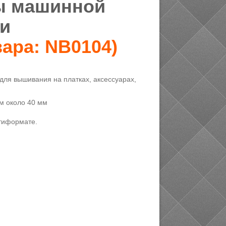
ы машинной
и
вара:
NB0104
)
 для вышивания на платках, аксессуарах,
м около 40 мм
тиформате.