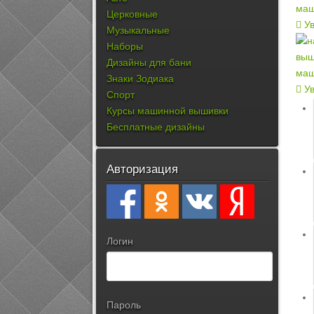
Церковные
Ув
Музыкальные
Наборы
Дизайны для бани
Знаки Зодиака
Ув
Спорт
Курсы машинной вышивки
Бесплатные дизайны
Авторизация
Логин
Пароль