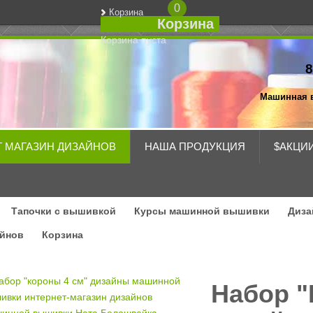
0
Корзина
Корзина
Корзина пуста
8
Машинная 
Т МАГАЗИН ДИЗАЙНОВ
НАША ПРОДУКЦИЯ
$АКЦИ
Тапочки с вышивкой
Курсы машинной вышивки
Диза
айнов
Корзина
Набор "