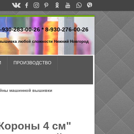
-930-283-00-26 *
8-930-276-00-26
вышивка любой сложности Нижний Новгород
И
ПРОИЗВОДСТВО
йны машинной вышивки
Короны 4 см"