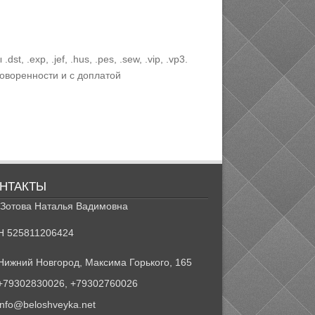
exp, .jef, .hus, .pes, .sew, .vip, .vp3.
оворенности и с доплатой
НТАКТЫ
Зотова Наталья Вадимовна
Н 525811206424
Нижний Новгород, Максима Горького, 165
+79302830026, +79302760026
info@beloshveyka.net