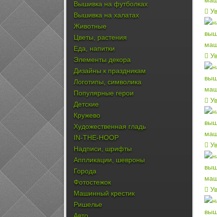
Вышивка на футболках
Ув
Вышивка на халатах
Животные
Цветы, растения
Еда, напитки
Ув
Элементы декора
Дизайны к праздникам
Логотипы, символика
Популярные герои
Ув
Детские
Кружево
Художественная гладь
IN-THE-HOOP
Ув
Надписи, шрифты
Аппликации, шевроны
Города
Фотостежок
Ув
Машинный крестик
Ришелье
Авто