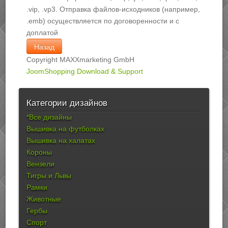
.vip, .vp3. Отправка файлов-исходников (например,
.emb) осуществляется по договоренности и с
доплатой
Copyright MAXXmarketing GmbH
JoomShopping Download & Support
Категории дизайнов
*Все дизайны
Вышивка на футболках
Вышивка на халатах
Короны
Вензели
Тигры и Львы
Рамки
Животные
Гербы
Спорт