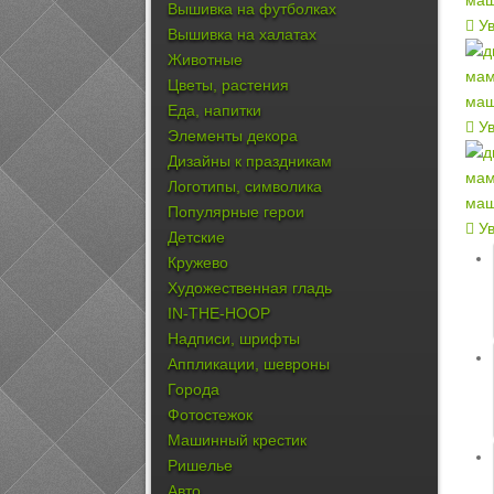
Вышивка на футболках
Ув
Вышивка на халатах
Животные
Цветы, растения
Еда, напитки
Ув
Элементы декора
Дизайны к праздникам
Логотипы, символика
Популярные герои
Ув
Детские
Кружево
Художественная гладь
IN-THE-HOOP
Надписи, шрифты
Аппликации, шевроны
Города
Фотостежок
Машинный крестик
Ришелье
Авто