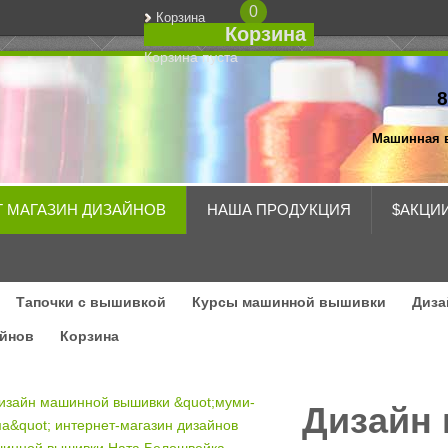
0
Корзина
Корзина
Корзина пуста
8
Машинная 
Т МАГАЗИН ДИЗАЙНОВ
НАША ПРОДУКЦИЯ
$АКЦИ
Тапочки с вышивкой
Курсы машинной вышивки
Диза
айнов
Корзина
Дизайн