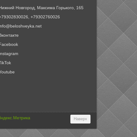
Нижний Новгород, Максима Горького, 165
+79302830026, +79302760026
info@beloshveyka.net
Вконтакте
Facebook
Instagram
TikTok
Youtube
Наверх