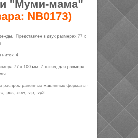
и "Муми-мама"
вара:
NB0173
)
дежды. Представлен в двух размерах 77 х
м
 ниток: 4
азмера 77 х 100 мм: 7 тысяч, для размера
сяч.
ее распространенные машинные форматы -
ec, .pes, .sew, .vip, .vp3