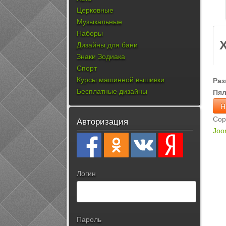
Церковные
Музыкальные
Наборы
Дизайны для бани
Знаки Зодиака
Спорт
Курсы машинной вышивки
Раз
Бесплатные дизайны
Пя
Cop
Авторизация
Joo
Логин
Пароль