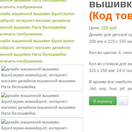
вышивк
еличить изображение
(Код то
Цена:
220 руб.
еличить изображение
Дизайн для детской о
100 мм и 115 х 150 м
Кол-во цветов: 4, смен
еличить изображение
Кол-во стежков для р
115 х 150 мм: 14,5 ты
В архиве все наибол
.dst, .exp, .hus, .jef, .p