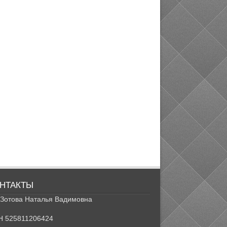
НТАКТЫ
Зотова Наталья Вадимовна
Н 525811206424