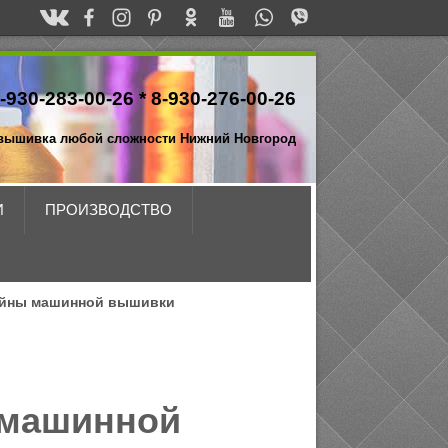
-930-283-00-26 *
8-930-276-00-26
вышивка любой сложности Нижний Новгород
И
ПРОИЗВОДСТВО
йны машинной вышивки
 машинной