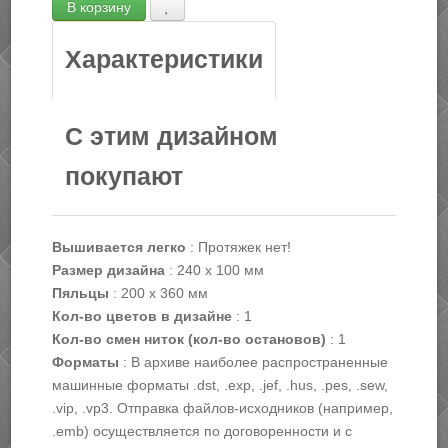
Характеристики
С этим дизайном
покупают
Вышивается легко
:
Протяжек нет!
Размер дизайна
:
240 х 100 мм
Пяльцы
:
200 х 360 мм
Кол-во цветов в дизайне
:
1
Кол-во смен ниток (кол-во остановов)
:
1
Форматы
:
В архиве наиболее распространенные
машинные форматы .dst, .exp, .jef, .hus, .pes, .sew,
.vip, .vp3. Отправка файлов-исходников (например,
.emb) осуществляется по договоренности и с