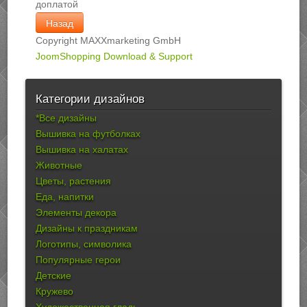
доплатой
Copyright MAXXmarketing GmbH
JoomShopping Download & Support
Категории дизайнов
*Все дизайны
Вышивка на футболках
Вышивка на халатах
Животные
Цветы, растения
Еда, напитки
Элементы декора
Дизайны к праздникам
Логотипы, символика
Популярные герои
Детские
Кружево