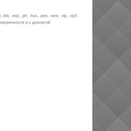
exp, .jef, .hus, .pes, .sew, .vip, .vp3.
оворенности и с доплатой