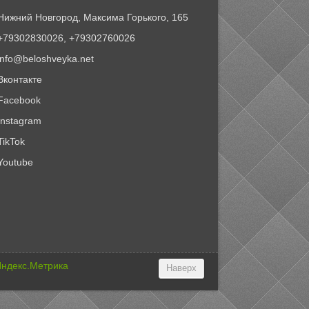
Нижний Новгород, Максима Горького, 165
+79302830026, +79302760026
info@beloshveyka.net
Вконтакте
Facebook
Instagram
TikTok
Youtube
Наверх