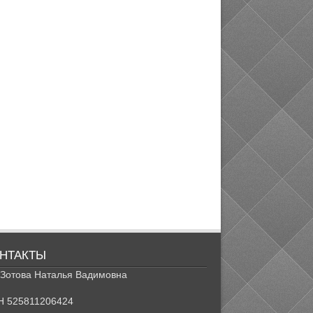
НТАКТЫ
Зотова Наталья Вадимовна
Н 525811206424