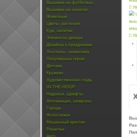
Вышивка на футболках
Ув
Вышивка на халатах
Животные
Цветы, растения
Еда, напитки
Ув
Элементы декора
Дизайны к праздникам
Логотипы, символика
Популярные герои
Детские
Кружево
Художественная гладь
IN-THE-HOOP
Надписи, шрифты
Аппликации, шевроны
Города
Фотостежок
Выш
Машинный крестик
Раз
Ришелье
Пя
Авто