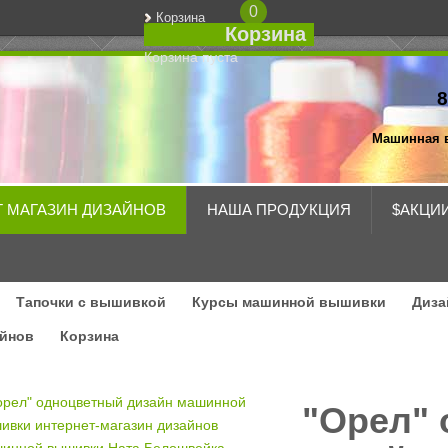
0
Корзина
Корзина
Корзина пуста
8
Машинная 
Т МАГАЗИН ДИЗАЙНОВ
НАША ПРОДУКЦИЯ
$АКЦИ
Тапочки с вышивкой
Курсы машинной вышивки
Диза
айнов
Корзина
"Орел"