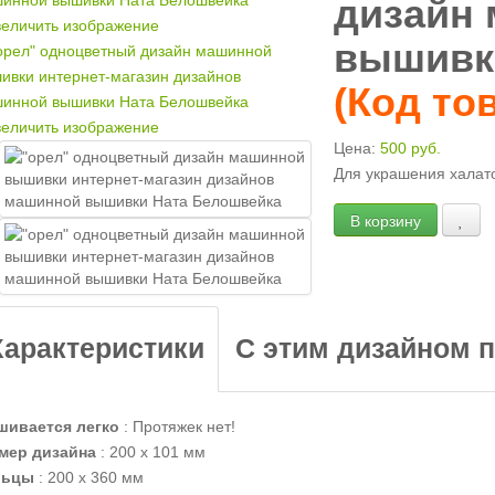
дизайн
еличить изображение
вышивк
(Код то
еличить изображение
Цена:
500 руб.
Для украшения халато
Характеристики
С этим дизайном 
ивается легко
:
Протяжек нет!
мер дизайна
:
200 х 101 мм
льцы
:
200 х 360 мм