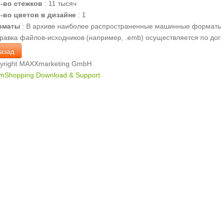
-во стежков
:
11 тысяч
-во цветов в дизайне
:
1
рматы
:
В архиве наиболее распространенные машинные форматы .dst, .
равка файлов-исходников (например, .emb) осуществляется по дог
yright MAXXmarketing GmbH
mShopping Download & Support