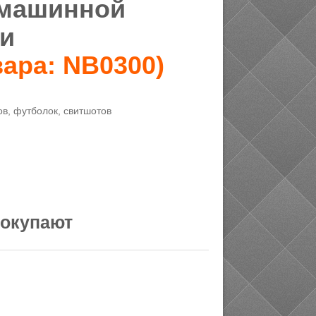
 машинной
и
вара:
NB0300
)
в, футболок, свитшотов
покупают