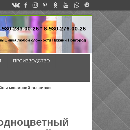
-930-283-00-26 *
8-930-276-00-26
вышивка любой сложности Нижний Новгород
И
ПРОИЗВОДСТВО
йны машинной вышивки
 одноцветный