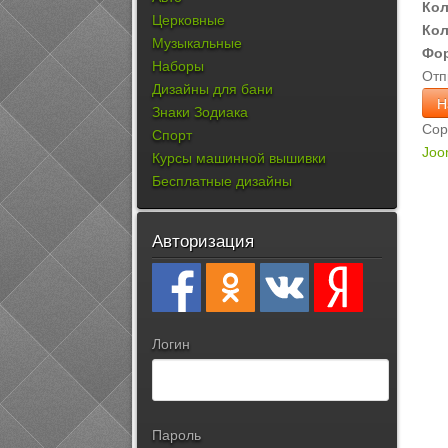
Кол
Церковные
Кол
Музыкальные
Фо
Наборы
Отп
Дизайны для бани
Знаки Зодиака
Cop
Спорт
Joo
Курсы машинной вышивки
Бесплатные дизайны
Авторизация
Логин
Пароль