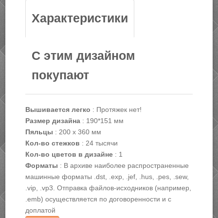
Характеристики
С этим дизайном
покупают
Вышивается легко
:
Протяжек нет!
Размер дизайна
:
190*151 мм
Пяльцы
:
200 х 360 мм
Кол-во стежков
:
24 тысячи
Кол-во цветов в дизайне
:
1
Форматы
:
В архиве наиболее распространенные
машинные форматы .dst, .exp, .jef, .hus, .pes, .sew,
.vip, .vp3. Отправка файлов-исходников (например,
.emb) осуществляется по договоренности и с
доплатой