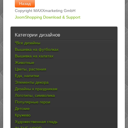
Copyright MAXXmarketing GmbH
JoomShopping Download & Support
Категории дизайнов
*Все дизайны
Вышивка на футболках
Вышивка на халатах
Животные
Цветы, растения
Еда, напитки
Элементы декора
Дизайны к праздникам
Логотипы, символика
Популярные герои
Детские
Кружево
Художественная гладь