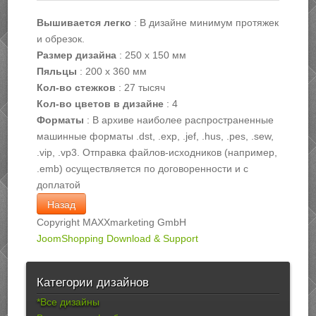
Вышивается легко
:
В дизайне минимум протяжек
и обрезок.
Размер дизайна
:
250 х 150 мм
Пяльцы
:
200 х 360 мм
Кол-во стежков
:
27 тысяч
Кол-во цветов в дизайне
:
4
Форматы
:
В архиве наиболее распространенные
машинные форматы .dst, .exp, .jef, .hus, .pes, .sew,
.vip, .vp3. Отправка файлов-исходников (например,
.emb) осуществляется по договоренности и с
доплатой
Copyright MAXXmarketing GmbH
JoomShopping Download & Support
Категории дизайнов
*Все дизайны