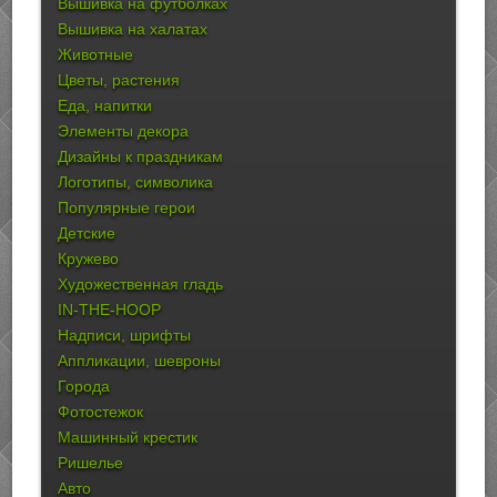
Вышивка на футболках
Вышивка на халатах
Животные
Цветы, растения
Еда, напитки
Элементы декора
Дизайны к праздникам
Логотипы, символика
Популярные герои
Детские
Кружево
Художественная гладь
IN-THE-HOOP
Надписи, шрифты
Аппликации, шевроны
Города
Фотостежок
Машинный крестик
Ришелье
Авто