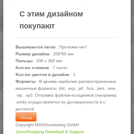
С этим дизайном
покупают
Вышивается легко
:
Протяжек нет!
Размер дизайна
:
200*65 мм
Пяльцы
:
200 х 360 мм
Кол-во стежков
:
7 тысяч
Кол-во цветов в дизайне
:
1
Форматы
:
В архиве наиболее распространенные
машинные форматы .dst, .exp, .jef, .hus, .pes, .sew,
.vip, .vp3. Отправка файлов-исходников (например,
.emb) осуществляется по договоренности и с
доплатой
Copyright MAXXmarketing GmbH
JoomShopping Download & Support