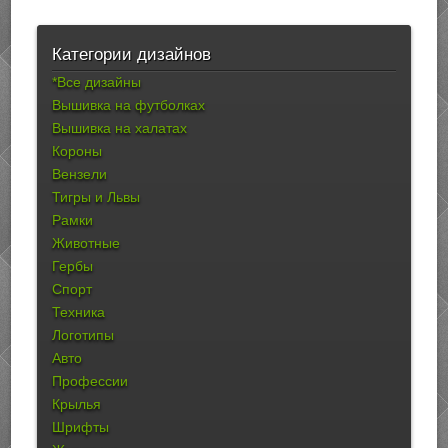
Категории дизайнов
*Все дизайны
Вышивка на футболках
Вышивка на халатах
Короны
Вензели
Тигры и Львы
Рамки
Животные
Гербы
Спорт
Техника
Логотипы
Авто
Профессии
Крылья
Шрифты